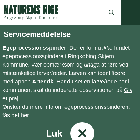
ning
Servicemeddelelse
Egeprocessionsspinder
: Der er for nu
ikke
fundet
egeprocessionsspindere i Ringkøbing-Skjern
Kommune. Vær opmærksom og
undgå
at røre ved
mistænkelige larver/reder. Larven kan identificere
med appen
Arter.dk
. Har du set en larve/rede her i
kommunen, skal du indberette observationen på
Giv
et praj
.
Ønsker du
mere info om egeprocessionsspinderen,
fås det her
.
Luk