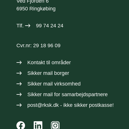
Ved Fjorden 6
6950 Ringkøbing
Tlf.
99 74 24 24
Cvr.nr: 29 18 96 09
Kontakt til områder
Sikker mail borger
Sikker mail virksomhed
Sikker mail
for samarbejdspartnere
post@rksk.dk
- ikke sikker postkasse!