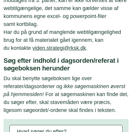
modtages fra 3. parter, kan er ikke forventes at være
webtilgængelige, det samme kan gælder visse af
kommunens egne excel- og powerpoint-filer
samt kortbilag.
Har du på grund af manglende webtilgængelighed
brug for at få materialet gået igennem, kan
du kontakte
viden.strategi@rksk.dk
.
Søg efter indhold i dagsorden/referat i
søgeboksen herunder
Du skal benytte søgeboksen lige over
referater/dagsordener og
ikke søgemaskinen øverst
på hjemmesiden!
For at søgemaskinen kan finde det,
du søger efter, skal stavemåden være præcis,
ligesom søgeordet/-ordene skal findes i teksten.