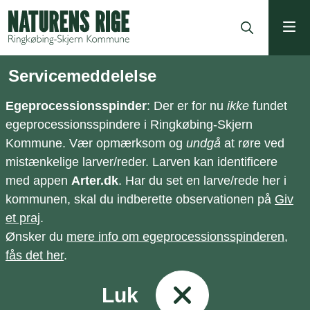
ning
Servicemeddelelse
Egeprocessionsspinder
: Der er for nu
ikke
fundet
egeprocessionsspindere i Ringkøbing-Skjern
Kommune. Vær opmærksom og
undgå
at røre ved
mistænkelige larver/reder. Larven kan identificere
med appen
Arter.dk
. Har du set en larve/rede her i
kommunen, skal du indberette observationen på
Giv
et praj
.
Ønsker du
mere info om egeprocessionsspinderen,
fås det her
.
Luk