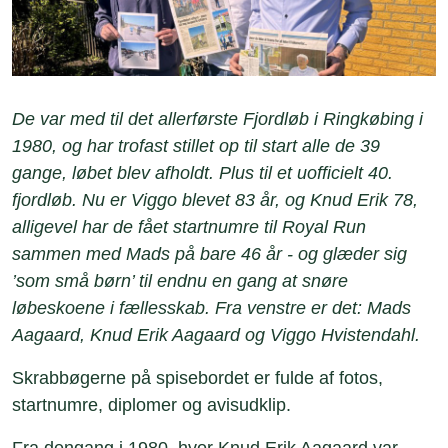
De var med til det allerførste Fjordløb i Ringkøbing i
1980, og har trofast stillet op til start alle de 39
gange, løbet blev afholdt. Plus til et uofficielt 40.
fjordløb. Nu er Viggo blevet 83 år, og Knud Erik 78,
alligevel har de fået startnumre til Royal Run
sammen med Mads på bare 46 år - og glæder sig
’som små børn’ til endnu en gang at snøre
løbeskoene i fællesskab. Fra venstre er det: Mads
Aagaard, Knud Erik Aagaard og Viggo Hvistendahl.
Skrabbøgerne på spisebordet er fulde af fotos,
startnumre, diplomer og avisudklip.
Fra dengang i 1980, hvor Knud Erik Aagaard var