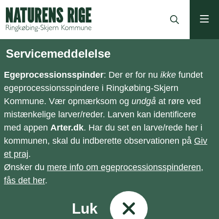
ning
Servicemeddelelse
Egeprocessionsspinder
: Der er for nu
ikke
fundet
egeprocessionsspindere i Ringkøbing-Skjern
Kommune. Vær opmærksom og
undgå
at røre ved
mistænkelige larver/reder. Larven kan identificere
med appen
Arter.dk
. Har du set en larve/rede her i
kommunen, skal du indberette observationen på
Giv
et praj
.
Ønsker du
mere info om egeprocessionsspinderen,
fås det her
.
Luk