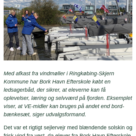
Med afkast fra vindmøller i Ringkøbing-Skjern
Kommune har Bork Havn Efterskole købt en
ledsagerbåd, der sikrer, at eleverne kan få
oplevelser, læring og selvværd på fjorden. Eksemplet
viser, at VE-midler kan bruges på andet end bord-
bænkesæt, siger udvalgsformand.
Det var et rigtigt sejlervejr med blændende solskin og
frisk vind fra vest, da elever fra Bork Havn Efterskole