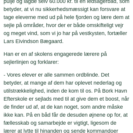
pulje og lagde selv 60.000 kr. til en ledsagerbåd, som
betyder, at vi nu sikkerhedsmæssigt kan forsvare at
tage eleverne med ud på hele fjorden og lære dem at
sejle på områder, hvor der er både omskifteligt vejr
og meget vind, som vi jo har på vestkysten, fortæller
Lars Eivindson Bægaard.
Han er en af skolens engagerede lærere på
sejlerlinjen og forklarer:
- Vores elever er alle sammen ordblinde. Det
betyder, at mange af dem har oplevet nederlag og
utilstrækkelighed, inden de kom til os. På Bork Havn
Efterskole er sejlads med til at give dem et boost, når
de finder ud af, at de kan noget, som andre måske
ikke kan. På en båd får de desuden øjnene op for, at
fællesskab og samarbejde er vigtigt, ligesom de
lærer at lytte til hinanden og sende kommandoer