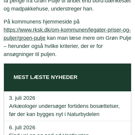
få penge fra Grøn Pulje til andet end bord-bænkesæt
og madpakkehuse, understreger han.
På kommunens hjemmeside på
https://www.rksk.dk/om-kommunen/legater-priser-og-
puljer/groen-pulje
kan man læse mere om Grøn Pulje
– herunder også hvilke kriterier, der er for
ansøgninger til puljen.
MEST LÆSTE NYHEDER
3. juli 2026
Arkæologer undersøger fortidens bosættelser,
før der kan bygges nyt i Naturbydelen
6. juli 2026