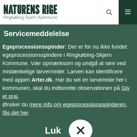
ning
Servicemeddelelse
Egeprocessionsspinder
: Der er for nu
ikke
fundet
egeprocessionsspindere i Ringkøbing-Skjern
Kommune. Vær opmærksom og
undgå
at røre ved
mistænkelige larver/reder. Larven kan identificere
med appen
Arter.dk
. Har du set en larve/rede her i
kommunen, skal du indberette observationen på
Giv
et praj
.
Ønsker du
mere info om egeprocessionsspinderen,
fås det her
.
Luk