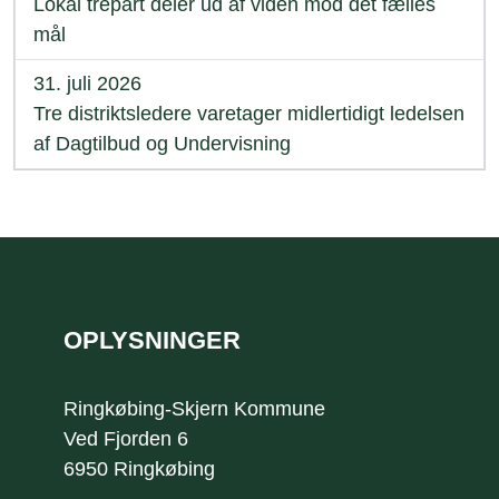
Lokal trepart deler ud af viden mod det fælles
mål
31. juli 2026
Tre distriktsledere varetager midlertidigt ledelsen
af Dagtilbud og Undervisning
Sidefod
OPLYSNINGER
Ringkøbing-Skjern Kommune
Ved Fjorden 6
6950 Ringkøbing