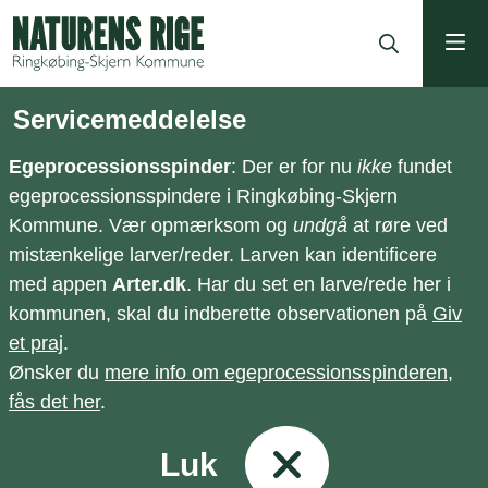
ning
Servicemeddelelse
Egeprocessionsspinder
: Der er for nu
ikke
fundet
egeprocessionsspindere i Ringkøbing-Skjern
Kommune. Vær opmærksom og
undgå
at røre ved
mistænkelige larver/reder. Larven kan identificere
med appen
Arter.dk
. Har du set en larve/rede her i
kommunen, skal du indberette observationen på
Giv
et praj
.
Ønsker du
mere info om egeprocessionsspinderen,
fås det her
.
Luk