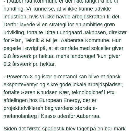
- I Aabenraa Kommune er der ikke langt fra idé til
handling. Vi kunne se, at vi ikke kunne udvikle
industrien, hvis vi ikke havde arbejdskraften til det.
Derfor lavede vi en strategi for en ambitiøs grøn
udvikling, fortalte Ditte Lundgaard Jakobsen, direktør
for Plan, Teknik & Miljø i Aabenraa Kommune. Hun
pegede i øvrigt på, at et område med solceller giver
0,8 årsværk pr hektar, mens landbruget ’kun’ giver
0,2 årsværk pr. hektar.
- Power-to-X og især e-metanol kan blive et dansk
eksporteventyr og sikre gode lokale arbejdspladser,
fortalte Søren Knudsen Kær, teknologichef i Ptx-
afdelingen hos European Energy, der er
projektudvikleren bag verdens største e-
metanolanlæg i Kassø udenfor Aabenraa.
Siden det første spadestik blev taget på en bar mark