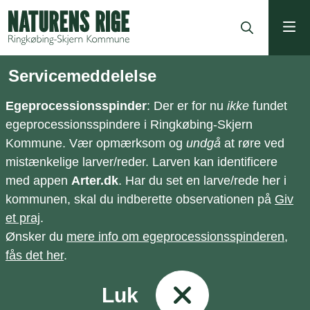
ning
Servicemeddelelse
Egeprocessionsspinder
: Der er for nu
ikke
fundet
egeprocessionsspindere i Ringkøbing-Skjern
Kommune. Vær opmærksom og
undgå
at røre ved
mistænkelige larver/reder. Larven kan identificere
med appen
Arter.dk
. Har du set en larve/rede her i
kommunen, skal du indberette observationen på
Giv
et praj
.
Ønsker du
mere info om egeprocessionsspinderen,
fås det her
.
Luk