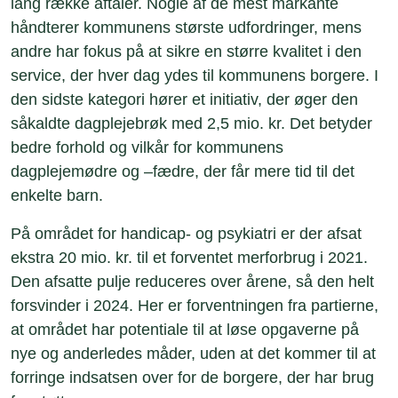
lang række aftaler. Nogle af de mest markante
håndterer kommunens største udfordringer, mens
andre har fokus på at sikre en større kvalitet i den
service, der hver dag ydes til kommunens borgere. I
den sidste kategori hører et initiativ, der øger den
såkaldte dagplejebrøk med 2,5 mio. kr. Det betyder
bedre forhold og vilkår for kommunens
dagplejemødre og –fædre, der får mere tid til det
enkelte barn.
På området for handicap- og psykiatri er der afsat
ekstra 20 mio. kr. til et forventet merforbrug i 2021.
Den afsatte pulje reduceres over årene, så den helt
forsvinder i 2024. Her er forventningen fra partierne,
at området har potentiale til at løse opgaverne på
nye og anderledes måder, uden at det kommer til at
forringe indsatsen over for de borgere, der har brug