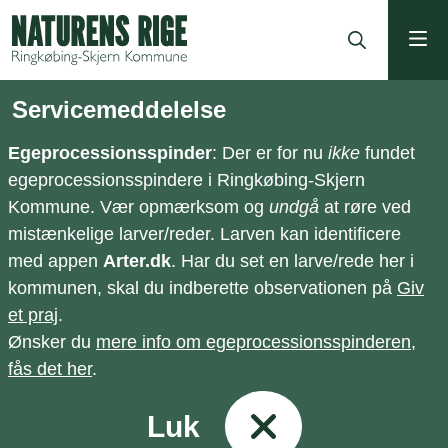
ning
Servicemeddelelse
Egeprocessionsspinder
: Der er for nu
ikke
fundet
egeprocessionsspindere i Ringkøbing-Skjern
Kommune. Vær opmærksom og
undgå
at røre ved
mistænkelige larver/reder. Larven kan identificere
med appen
Arter.dk
. Har du set en larve/rede her i
kommunen, skal du indberette observationen på
Giv
et praj
.
Ønsker du
mere info om egeprocessionsspinderen,
fås det her
.
Luk