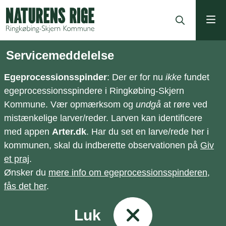
ning
Servicemeddelelse
Egeprocessionsspinder
: Der er for nu
ikke
fundet
egeprocessionsspindere i Ringkøbing-Skjern
Kommune. Vær opmærksom og
undgå
at røre ved
mistænkelige larver/reder. Larven kan identificere
med appen
Arter.dk
. Har du set en larve/rede her i
kommunen, skal du indberette observationen på
Giv
et praj
.
Ønsker du
mere info om egeprocessionsspinderen,
fås det her
.
Luk