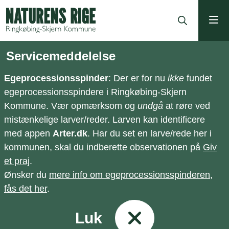
ning
Servicemeddelelse
Egeprocessionsspinder
: Der er for nu
ikke
fundet
egeprocessionsspindere i Ringkøbing-Skjern
Kommune. Vær opmærksom og
undgå
at røre ved
mistænkelige larver/reder. Larven kan identificere
med appen
Arter.dk
. Har du set en larve/rede her i
kommunen, skal du indberette observationen på
Giv
et praj
.
Ønsker du
mere info om egeprocessionsspinderen,
fås det her
.
Luk