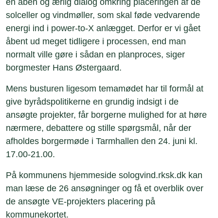
en åben og ærlig dialog omkring placeringen af de
solceller og vindmøller, som skal føde vedvarende
energi ind i power-to-X anlægget. Derfor er vi gået
åbent ud meget tidligere i processen, end man
normalt ville gøre i sådan en planproces, siger
borgmester Hans Østergaard.
Mens busturen ligesom temamødet har til formål at
give byrådspolitikerne en grundig indsigt i de
ansøgte projekter, får borgerne mulighed for at høre
nærmere, debattere og stille spørgsmål, når der
afholdes borgermøde i Tarmhallen den 24. juni kl.
17.00-21.00.
På kommunens hjemmeside sologvind.rksk.dk kan
man læse de 26 ansøgninger og få et overblik over
de ansøgte VE-projekters placering på
kommunekortet.