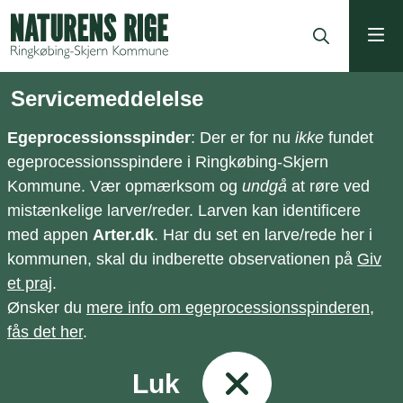
ning
Servicemeddelelse
Egeprocessionsspinder
: Der er for nu
ikke
fundet
egeprocessionsspindere i Ringkøbing-Skjern
Kommune. Vær opmærksom og
undgå
at røre ved
mistænkelige larver/reder. Larven kan identificere
med appen
Arter.dk
. Har du set en larve/rede her i
kommunen, skal du indberette observationen på
Giv
et praj
.
Ønsker du
mere info om egeprocessionsspinderen,
fås det her
.
Luk